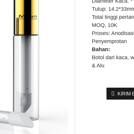
Diameter Kaca. *
Tutup: 14.2*33m
Total tinggi pert
MOQ, 10K
Proses: Anodisas
Penyemprotan
Bahan:
Botol dari kaca, 
& Alu
KIRIM 