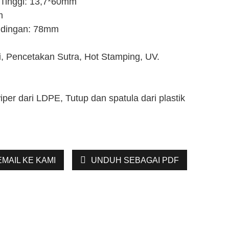
 Tinggi: 13,7*60mm
m
andingan: 78mm
i, Pencetakan Sutra, Hot Stamping, UV.
wiper dari LDPE, Tutup dan spatula dari plastik
EMAIL KE KAMI
UNDUH SEBAGAI PDF