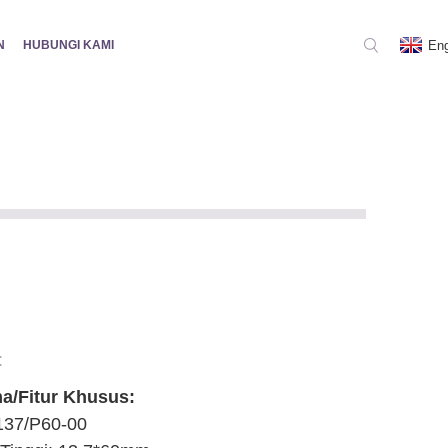
Eng
N
HUBUNGI KAMI
:
ma/Fitur Khusus:
137/P60-00