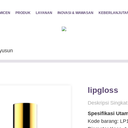
MICEN
PRODUK
LAYANAN
INOVASI & WAWASAN
KEBERLANJUTA
yusun
lipgloss
Deskripsi Singkat
Spesifikasi Uta
Kode barang: LP